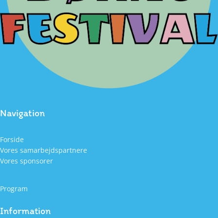
Navigation
Forside
Vores samarbejdspartnere
Vores sponsorer
Program
Information